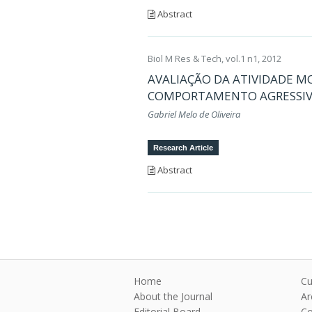
Abstract
Biol M Res & Tech, vol.1 n1, 2012
AVALIAÇÃO DA ATIVIDADE 
COMPORTAMENTO AGRESSIV
Gabriel Melo de Oliveira
Research Article
Abstract
Home
Cu
About the Journal
Ar
Editorial Board
Co