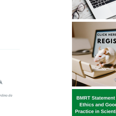
À
ardino da